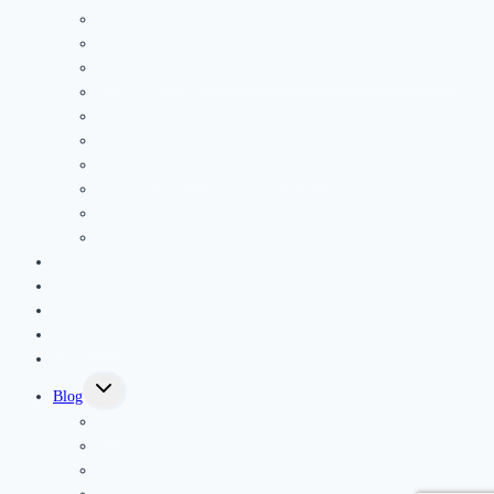
Fyzioterapia pohybového systému
Fyzioterapia detí
Fyzioterapia panvového dna a gynekologická fyzioterapia
Fyzioterapia jazvy
Športová fyzioterapia
Fyzioterapia pre seniorov
Fyzioterapia po operáciach a úrazoch
Podoskopické vyšetrenie chodidla
Masáže
Elektroterapia a ultrazvuk
Kurzy a semináre
Rezervácia
Cenník
Referencie
Galéria
Toggle
Blog
child
menu
Novinky
Fyzioterapia deti
Fyzioterapia a prevencia v športe