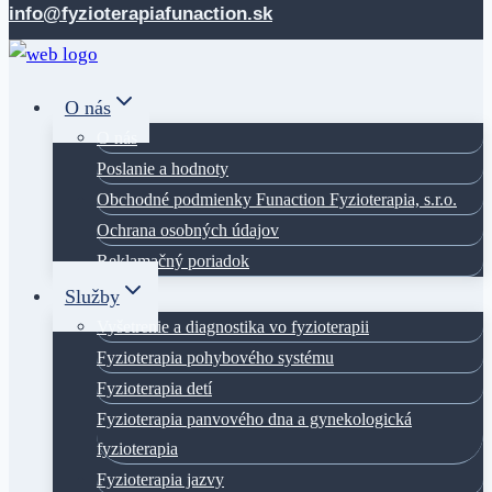
content
info@fyzioterapiafunaction.sk
O nás
O nás
Poslanie a hodnoty
Obchodné podmienky Funaction Fyzioterapia, s.r.o.
Ochrana osobných údajov
Reklamačný poriadok
Služby
Vyšetrenie a diagnostika vo fyzioterapii
Fyzioterapia pohybového systému
Fyzioterapia detí
Fyzioterapia panvového dna a gynekologická
fyzioterapia
Fyzioterapia jazvy