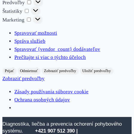
Predvoľby
Predvoľby
Štatistiky
Štatistiky
Marketing
Marketing
Spravovať možnosti
Správa služieb
Spravovať {vendor_count} dodávateľov
Prečítajte si viac o týchto účeloch
Prijať
Odmietnuť
Zobraziť predvoľby
Uložiť predvoľby
Zobraziť predvoľby
Zásady používania súborov cookie
Ochrana osobných údajov
Skip
Diagnostika, liečba a prevencia ochorení pohybového
to
systému.
+421 907 512
390 |