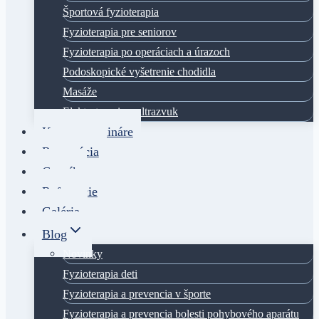
Športová fyzioterapia
Fyzioterapia pre seniorov
Fyzioterapia po operáciach a úrazoch
Podoskopické vyšetrenie chodidla
Masáže
Elektroterapia a ultrazvuk
Kurzy a semináre
Rezervácia
Cenník
Referencie
Galéria
Blog
Novinky
Fyzioterapia deti
Fyzioterapia a prevencia v športe
Fyzioterapia a prevencia bolesti pohybového aparátu