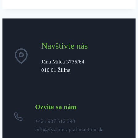
Navštívte nás
Jána Milca 3775/64
010 01 Žilina
Ozvite sa nám
+421 907 512 390
info@fyzioterapiafunaction.sk