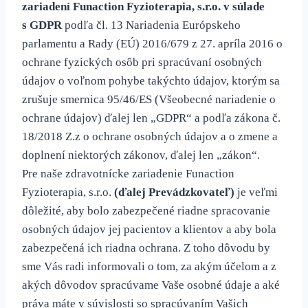
zariadení Funaction Fyzioterapia, s.r.o. v súlade
s GDPR
podľa čl. 13 Nariadenia Európskeho
parlamentu a Rady (EÚ) 2016/679 z 27. apríla 2016 o
ochrane fyzických osôb pri spracúvaní osobných
údajov o voľnom pohybe takýchto údajov, ktorým sa
zrušuje smernica 95/46/ES (Všeobecné nariadenie o
ochrane údajov) ďalej len „GDPR“ a podľa zákona č.
18/2018 Z.z o ochrane osobných údajov a o zmene a
doplnení niektorých zákonov, ďalej len „zákon“.
Pre naše zdravotnícke zariadenie Funaction
Fyzioterapia, s.r.o.
(ďalej Prevádzkovateľ)
je veľmi
dôležité, aby bolo zabezpečené riadne spracovanie
osobných údajov jej pacientov a klientov a aby bola
zabezpečená ich riadna ochrana. Z toho dôvodu by
sme Vás radi informovali o tom, za akým účelom a z
akých dôvodov spracúvame Vaše osobné údaje a aké
práva máte v súvislosti so spracúvaním Vašich