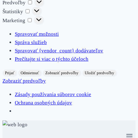
Predvoľby
Predvoľby
Štatistiky
Štatistiky
Marketing
Marketing
Spravovať možnosti
Správa služieb
Spravovať {vendor_count} dodávateľov
Prečítajte si viac o týchto účeloch
Prijať
Odmietnuť
Zobraziť predvoľby
Uložiť predvoľby
Zobraziť predvoľby
Zásady používania súborov cookie
Ochrana osobných údajov
Skip
to