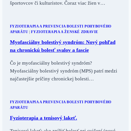
športovcov či kulturistov. Čoraz viac žien v…
FYZIOTERAPIA A PREVENCIA BOLESTI POHYBOVÉHO
APARÁTU
|
FYZIOTERAPIA A ŽENSKÉ ZDRAVIE
Myofasciálny bolestivý syndróm: Nový pohľad
na chronickú bolesť svalov a fascie
Čo je myofasciálny bolestivý syndróm?
Myofasciálny bolestivý syndróm (MPS) patrí medzi
najčastejšie príčiny chronickej bolesti…
FYZIOTERAPIA A PREVENCIA BOLESTI POHYBOVÉHO
APARÁTU
Fyzioterapia a tenisový lakeť.
Tenisový lakeť: ako znížiť bolesť pri cvičení (nové