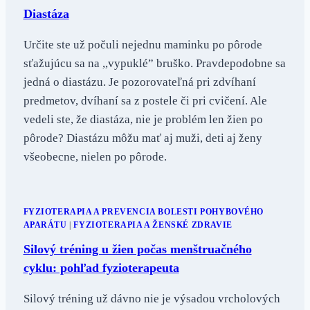
Diastáza
Určite ste už počuli nejednu maminku po pôrode
sťažujúcu sa na ,,vypuklé” bruško. Pravdepodobne sa
jedná o diastázu. Je pozorovateľná pri zdvíhaní
predmetov, dvíhaní sa z postele či pri cvičení. Ale
vedeli ste, že diastáza, nie je problém len žien po
pôrode? Diastázu môžu mať aj muži, deti aj ženy
všeobecne, nielen po pôrode.
FYZIOTERAPIA A PREVENCIA BOLESTI POHYBOVÉHO
APARÁTU
|
FYZIOTERAPIA A ŽENSKÉ ZDRAVIE
Silový tréning u žien počas menštruačného
cyklu: pohľad fyzioterapeuta
Silový tréning už dávno nie je výsadou vrcholových