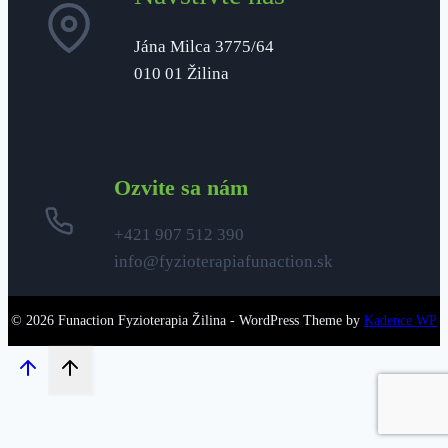
Jána Milca 3775/64
010 01 Žilina
Ozvite sa nám
+421 907 512 390
info@fyzioterapiafunaction.sk
© 2026 Funaction Fyzioterapia Žilina - WordPress Theme by
Kadence WP