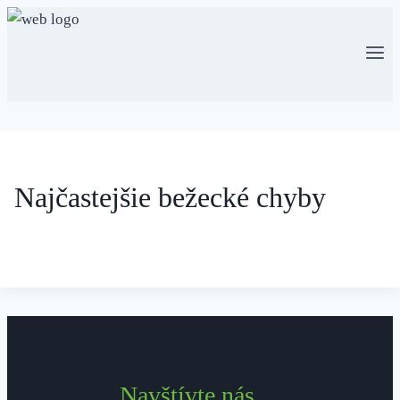
Skip
to
content
Najčastejšie bežecké chyby
Navštívte nás