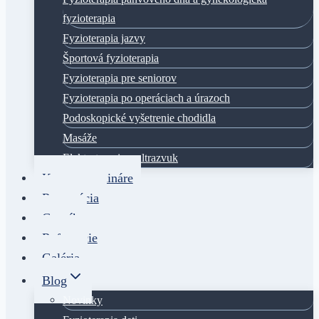
fyzioterapia
Fyzioterapia jazvy
Športová fyzioterapia
Fyzioterapia pre seniorov
Fyzioterapia po operáciach a úrazoch
Podoskopické vyšetrenie chodidla
Masáže
Elektroterapia a ultrazvuk
Kurzy a semináre
Rezervácia
Cenník
Referencie
Galéria
Blog
Novinky