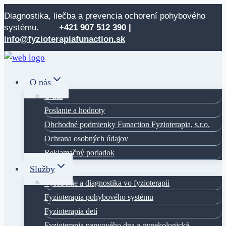
Skip
Diagnostika, liečba a prevencia ochorení pohybového
to
systému.
+421 907 512
390 |
content
info@fyzioterapiafunaction.sk
O nás
O nás
Poslanie a hodnoty
Obchodné podmienky Funaction Fyzioterapia, s.r.o.
Ochrana osobných údajov
Reklamačný poriadok
Služby
Vyšetrenie a diagnostika vo fyzioterapii
Fyzioterapia pohybového systému
Fyzioterapia detí
Fyzioterapia panvového dna a gynekologická