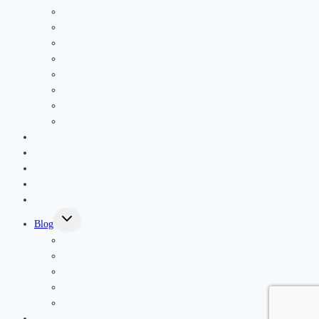
Fyzioterapia panvového dna a gynekologická fyzioterapia
Fyzioterapia jazvy
Športová fyzioterapia
Fyzioterapia pre seniorov
Fyzioterapia po operáciach a úrazoch
Podoskopické vyšetrenie chodidla
Masáže
Elektroterapia a ultrazvuk
Kurzy a semináre
Rezervácia
Cenník
Referencie
Galéria
Toggle
Blog
child
menu
Novinky
Fyzioterapia deti
Fyzioterapia a prevencia v športe
Fyzioterapia a prevencia bolesti pohybového aparátu
Fyzioterapia a ženské zdravie
Kontakt