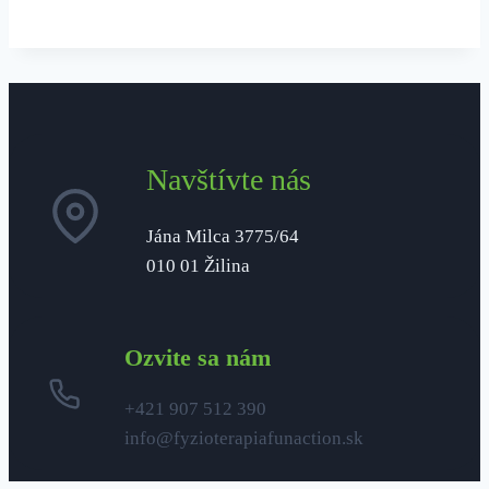
Navštívte nás
Jána Milca 3775/64
010 01 Žilina
Ozvite sa nám
+421 907 512 390
info@fyzioterapiafunaction.sk