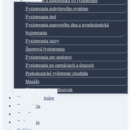
Vyšetrenie a diagnostika vo fyzioterapii
Fyzioterapia pohybového systému
Fyzioterapia detí
Fyzioterapia panvového dna a gynekologická
fyzioterapia
Fyzioterapia jazvy
Športová fyzioterapia
Fyzioterapia pre seniorov
Fyzioterapia po operáciach a úrazoch
Podoskopické vyšetrenie chodidla
Masáže
Elektroterapia a ultrazvuk
Kurzy a semináre
Rezervácia
Cenník
Referencie