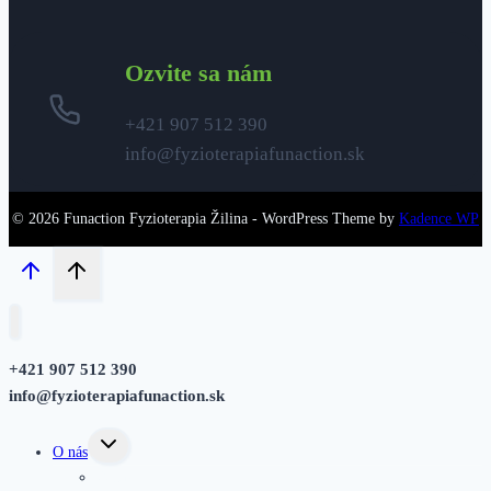
Ozvite sa nám
+421 907 512 390
info@fyzioterapiafunaction.sk
© 2026 Funaction Fyzioterapia Žilina - WordPress Theme by
Kadence WP
+421 907 512
390
info@fyzioterapiafunaction.sk
Toggle
O nás
child
menu
O nás