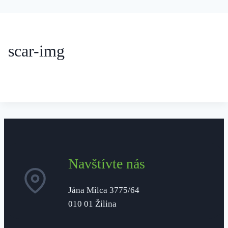
scar-img
Navštívte nás
Jána Milca 3775/64
010 01 Žilina