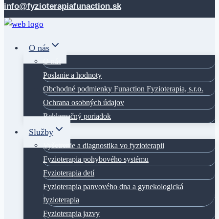
content
info@fyzioterapiafunaction.sk
O nás
O nás
Poslanie a hodnoty
Obchodné podmienky Funaction Fyzioterapia, s.r.o.
Ochrana osobných údajov
Reklamačný poriadok
Služby
Vyšetrenie a diagnostika vo fyzioterapii
Fyzioterapia pohybového systému
Fyzioterapia detí
Fyzioterapia panvového dna a gynekologická
fyzioterapia
Fyzioterapia jazvy