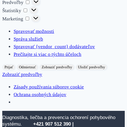
Predvoľby
Predvoľby
Štatistiky
Štatistiky
Marketing
Marketing
Spravovať možnosti
Správa služieb
Spravovať {vendor_count} dodávateľov
Prečítajte si viac o týchto účeloch
Prijať
Odmietnuť
Zobraziť predvoľby
Uložiť predvoľby
Zobraziť predvoľby
Zásady používania súborov cookie
Ochrana osobných údajov
Skip
Diagnostika, liečba a prevencia ochorení pohybového
to
systému.
+421 907 512
390 |