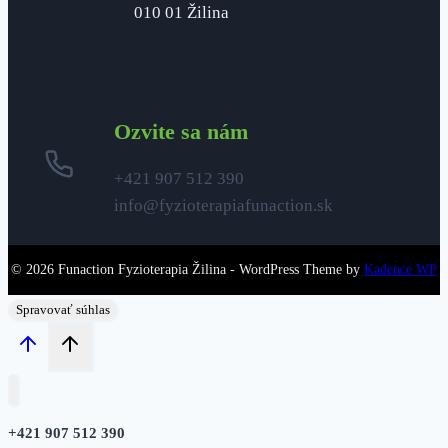
010 01 Žilina
Ozvite sa nám
+421 907 512 390
info@fyzioterapiafunaction.sk
© 2026 Funaction Fyzioterapia Žilina - WordPress Theme by
Kadence WP
Spravovať súhlas
+421 907 512
390