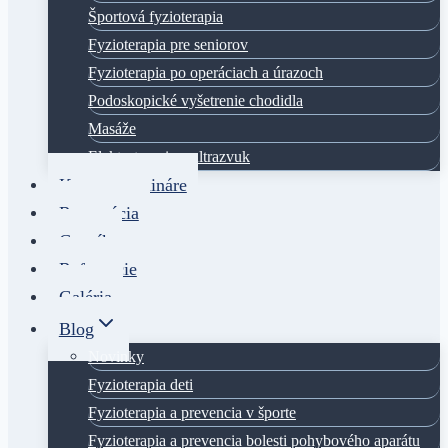
Športová fyzioterapia
Fyzioterapia pre seniorov
Fyzioterapia po operáciach a úrazoch
Podoskopické vyšetrenie chodidla
Masáže
Elektroterapia a ultrazvuk
Kurzy a semináre
Rezervácia
Cenník
Referencie
Galéria
Blog
Novinky
Fyzioterapia deti
Fyzioterapia a prevencia v športe
Fyzioterapia a prevencia bolesti pohybového aparátu