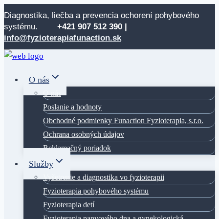
Skip
Diagnostika, liečba a prevencia ochorení pohybového
to
systému.
+421 907 512
390 |
content
info@fyzioterapiafunaction.sk
O nás
O nás
Poslanie a hodnoty
Obchodné podmienky Funaction Fyzioterapia, s.r.o.
Ochrana osobných údajov
Reklamačný poriadok
Služby
Vyšetrenie a diagnostika vo fyzioterapii
Fyzioterapia pohybového systému
Fyzioterapia detí
Fyzioterapia panvového dna a gynekologická