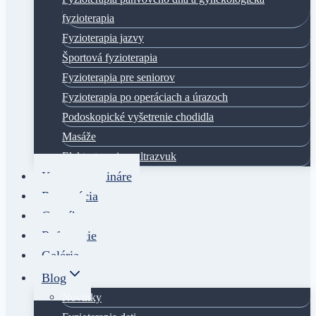
fyzioterapia
Fyzioterapia jazvy
Športová fyzioterapia
Fyzioterapia pre seniorov
Fyzioterapia po operáciach a úrazoch
Podoskopické vyšetrenie chodidla
Masáže
Elektroterapia a ultrazvuk
Kurzy a semináre
Rezervácia
Cenník
Referencie
Galéria
Blog
Novinky