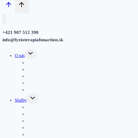
+421 907 512
390
info@fyzioterapiafunaction.sk
Toggle
O nás
child
menu
O nás
Poslanie a hodnoty
Obchodné podmienky Funaction Fyzioterapia, s.r.o.
Ochrana osobných údajov
Reklamačný poriadok
Toggle
Služby
child
menu
Vyšetrenie a diagnostika vo fyzioterapii
Fyzioterapia pohybového systému
Fyzioterapia detí
Fyzioterapia panvového dna a gynekologická fyzioterapia
Fyzioterapia jazvy