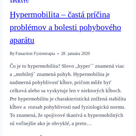
APARÁTU
Hypermobilita – častá príčina
problémov a bolesti pohybového
aparátu
By
Funaction Fyzioterapia
28. januára 2020
Čo je to hypermobilita? Slovo ,,hyper´´ znamená viac
a ,,mobilný´ znamená pohyb. Hypermobilita je
nadmerná pohyblivosť kĺbov, pričom môže byť
celková alebo sa vyskytuje len v niektorých kĺboch.
Pre hypermobilitu je charakteristická znížená stabilita
kĺbov a rozsah pohyblivosti nad fyziologickú normu.
To znamená, že spojivové tkanivá u hypermobilných
sú voľnejšie ako je obvyklé, a preto…
HYPERMOBILITA