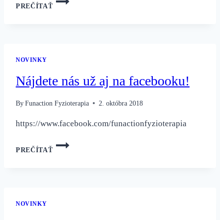
PREČÍTAŤ
–
ČASTÁ
PRÍČINA
PROBLÉMOV
A
NOVINKY
BOLESTI
POHYBOVÉHO
Nájdete nás už aj na facebooku!
APARÁTU
By
Funaction Fyzioterapia
2. októbra 2018
https://www.facebook.com/funactionfyzioterapia
NÁJDETE
PREČÍTAŤ
NÁS
UŽ
AJ
NA
FACEBOOKU!
NOVINKY