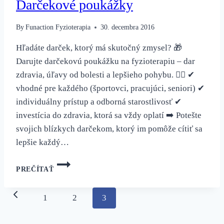
Darčekové poukážky
By
Funaction Fyzioterapia
30. decembra 2016
Hľadáte darček, ktorý má skutočný zmysel? 🎁
Darujte darčekovú poukážku na fyzioterapiu – dar
zdravia, úľavy od bolesti a lepšieho pohybu. 💆‍♀️ ✔
vhodné pre každého (športovci, pracujúci, seniori) ✔
individuálny prístup a odborná starostlivosť ✔
investícia do zdravia, ktorá sa vždy oplatí ➡️ Potešte
svojich blízkych darčekom, ktorý im pomôže cítiť sa
lepšie každý…
DARČEKOVÉ
PREČÍTAŤ
POUKÁŽKY
Page
Previous
1
2
3
navigation
Page