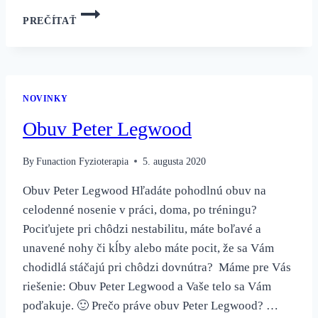
ABY
PREČÍTAŤ
SME
POROZUMELI,
PREČO
DETI
SEDIA
NOVINKY
V
POLOHE
Obuv Peter Legwood
„W“
By
Funaction Fyzioterapia
5. augusta 2020
Obuv Peter Legwood Hľadáte pohodlnú obuv na
celodenné nosenie v práci, doma, po tréningu?
Pociťujete pri chôdzi nestabilitu, máte boľavé a
unavené nohy či kĺby alebo máte pocit, že sa Vám
chodidlá stáčajú pri chôdzi dovnútra? Máme pre Vás
riešenie: Obuv Peter Legwood a Vaše telo sa Vám
poďakuje. 🙂 Prečo práve obuv Peter Legwood? …