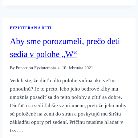
SPRÁVNE
SEDELO
!
FYZIOTERAPIA DETI
Aby sme porozumeli, prečo deti
sedia v polohe „W“
By
Funaction Fyzioterapia
10. februára 2021
Vedeli ste, že dieťa túto polohu vníma ako veľmi
pohodlnú? Je to preto, lebo jeho bedrové kĺby mu
umožnia posadiť sa do tejto polohy a cítiť sa dobre.
Dieťaťu sa sedí ľahšie vzpriamene, pretože jeho nohy
sú položené na zemi do strán a poskytujú mu širšiu
základňu opory pri sedení. Príčinu musíme hľadať v
tzv….